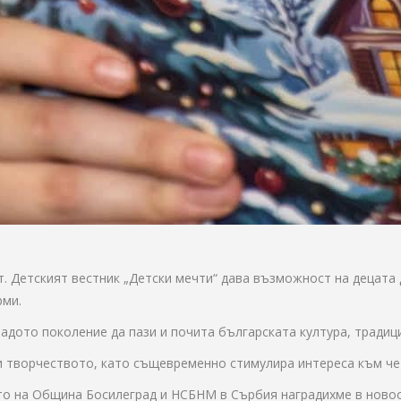
. Детският вестник „Детски мечти“ дава възможност на децата д
рми.
адото поколение да пази и почита българската култура, традиц
и творчеството, като същевременно стимулира интереса към че
то на Община Босилеград и НСБНМ в Сърбия наградихме в новоо