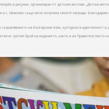
творби и рисунки, организиран от детския вестник „Детски мечти
онци и с. Иваново също вече получиха своите награди. Благодари
а съхраняването на българския език, културната идентичност и
л вече третия брой на изданието, както и на Правителството н