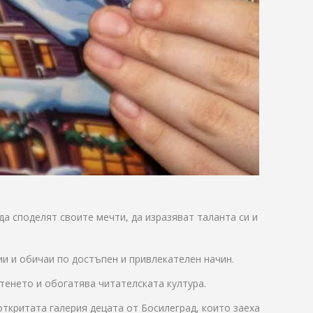
а споделят своите мечти, да изразяват таланта си и
ии и обичаи по достъпен и привлекателен начин.
тенето и обогатява читателската култура.
ткритата галерия децата от Босилеград, които заеха