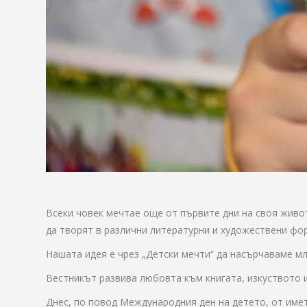
Всеки човек мечтае още от първите дни на своя живот
да творят в различни литературни и художествени фо
Нашата идея е чрез „Детски мечти“ да насърчаваме мл
Вестникът развива любовта към книгата, изкуството 
Днес, по повод Международния ден на детето, от име