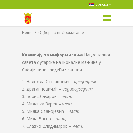
Српски
Home
Одбор за информисање
Комисију за информисање
Националног
савета бугарске националне мањине у
Србији чине следећи чланови:
Надежда Стојановић –
председник;
Драган Јовичић –
подпредседник;
Борис Лазаров –
члан;
Миланка Зарев –
члан
;
Милка Станојевић –
члан;
Мила Васов –
члан;
Славчо Владимиров –
члан.