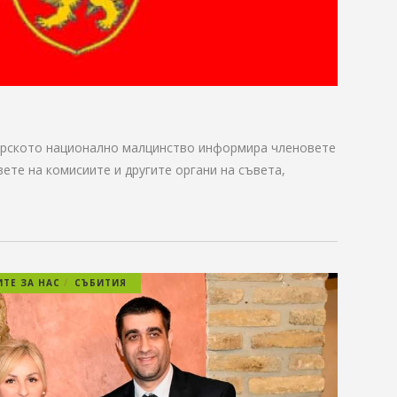
арското национално малцинство информира членовете
ете на комисиите и другите органи на съвета,
ТЕ ЗА НАС
СЪБИТИЯ