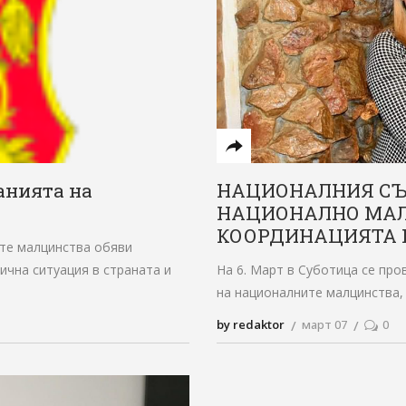
анията на
НАЦИОНАЛНИЯ СЪ
НАЦИОНАЛНО МАЛ
КООРДИНАЦИЯТА 
те малцинства обяви
чна ситуация в страната и
На 6. Март в Суботица се пр
на националните малцинства,
by redaktor
март 07
0