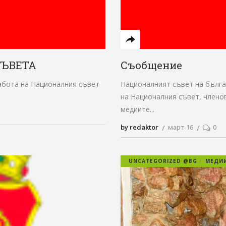
СЪВЕТА
Съобщение
работа на Националния съвет
Националният съвет на бълг
на Националния съвет, членов
медиите
by redaktor
март 16
0
UNCATEGORIZED @BG
МЕДИИ