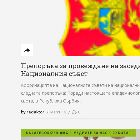
Препоръка за провеждане на засед
Националния съвет
Кооринацията на Националните съвети на национални
следната препоръка: Поради настоящата епидемиологи
света, в Република Сърбия
by redaktor
март 16
0
UNCATEGORIZED @BG
МЕДИИТЕ ЗА НАС
СЪБИТИЯ