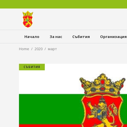
Начало
За нас
Събития
Организация
Home
2020
март
СЪБИТИЯ