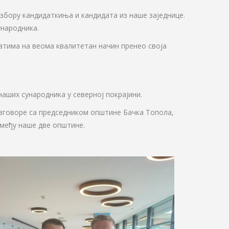
збору кандидаткиња и кандидата из наше заједнице.
ународника.
датима на веома квалитетан начин пренео своја
аших сународника у северној покрајини.
азговоре са председником општине Бачка Топола,
змеђу наше две општине.