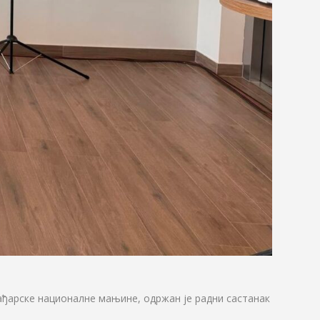
ађарске националне мањине, одржан је радни састанак