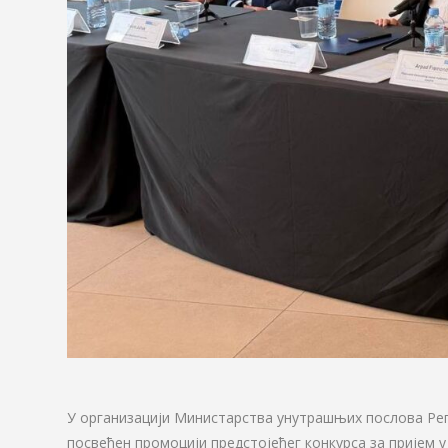
У организацији Министарства унутрашњих послова Реп
посвећен промоцији предстојећег конкурса за пријем у