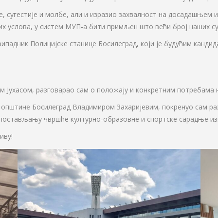
 сугестије и молбе, али и изразио захвалност на досадашњем и
их услова, у систем МУП-а бити примљен што већи број наших с
ипадник Полицијске станице Босилеград, који је будућим канди
 Јухасом, разговарао сам о положају и конкретним потребама н
м општине Босилеград Владимиром Захаријевим, покренуо сам р
успостављању чвршће културно-образовне и спортске сарадње и
иву!