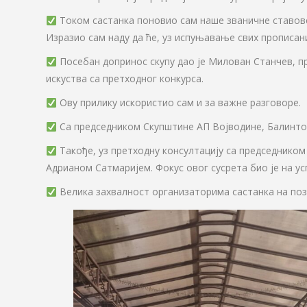
Током састанка поновио сам наше званичне ставове,
Изразио сам наду да ће, уз испуњавање свих прописан
Посебан допринос скупу дао је Милован Станчев, пр
искуства са претходног конкурса.
Ову прилику искористио сам и за важне разговоре.
Са председником Скупштине АП Војводине, Балинтом
Такође, уз претходну консултацију са председнико
Адрианом Сатмаријем. Фокус овог сусрета био је на 
Велика захвалност организаторима састанка на поз