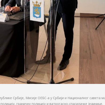
ублике Србије, Мисије ОЕБС-а у Србији и Националног савета м
 полицију, граничну полицију и ватрогасно-спасилачке јединице.