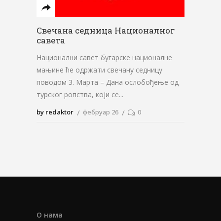
Свечана седница Националног
савета
Национални савет бугарске националне
мањине ће одржати свечану седницу
поводом 3. Марта – Дана ослобођење од
турског ропства, који се
by redaktor
фебруар 26
0
О нама