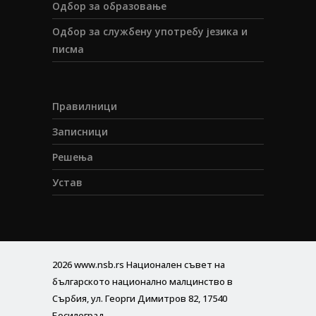
Одбор за образовање
Одбор за службену употребу језика и
писма
Правилници
Записници
Решења
Устав
2026
www.nsb.rs
Национален съвет на
българското национално малцинство в
Сърбия, ул. Георги Димитров 82, 17540
Босилеград