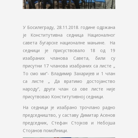
У Босилеграду, 28.11.2018. године одржана
је Конститутивна седница Националног
савета бугарске националне мањине. На
седници је присуствовало 18 од 19
изабраних чланова Савета, били су
присутни 17 чланова изабраних са листе „
То смо ми“- Владимир Захаријев и 1 члан
са листе „ Да вратимо достојанство
народу“, други члан са ове листе није
присутвовао Конститутивној седници.
На седници је изабрано трочлано радно
председништво, у саставу Димитар Асенов
председник, Стефан Стојков и Небојша
Стојанов помоћници.