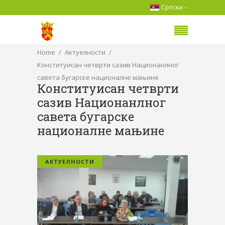
Српски
Home
Актуелности
Конституисан четврти сазив Национанлног
савета бугарске националне мањине
Конституисан четврти
сазив Национанлног
савета бугарске
националне мањине
АКТУЕЛНОСТИ