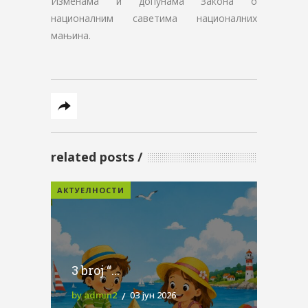
Изменама и допунама Закона о
националним саветима националних
мањина.
related posts
АКТУЕЛНОСТИ
3 broj “...
by admin2
03 јун 2026