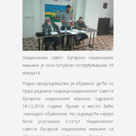
Национални савет бугарске националне
мањине је конституисан потврђивањем 18
мандата.
Радно председништво је објавило да ће се
Прва редовна седница националног савета
бугарске националне мањине одржати
18.12.2018. године. Време и место биће
накнадно објављени. На седници ће најпре
бити усаглашен Статут Националног
савета бугарске националне мањине са